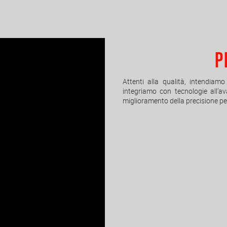
P
Attenti alla qualità, intendiam
integriamo con tecnologie all’av
miglioramento della precisione pe