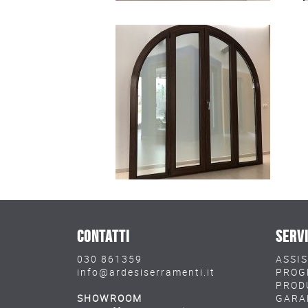
CONTATTI
SERVI
030 861359
ASSI
info@ardesiserramenti.it
PROG
PROD
SHOWROOM
GARA