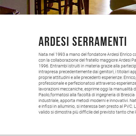
Ardesi Serramenti
Nata nel 1993 a mano del fondatore Ardesi Enrico com
positive. Nel 1998, diventa finalmente partners d
con la collaborazione del fratello maggiore Ardesi P
afﬁdabile estrusore tedesco il cui prodotto è tutt’ogg
1996. Entrambi istruiti in materia grazie alla partecip
intrapresa precedentemente dai genitori, i titolari app
proprie attitudini e alle precedenti esperienze: Enric
professionale e perfezionatosi attraverso esperienze
lavorazioni meccaniche, esprime oggi la manualità de
Paolo,formatosi alla facoltà di ingegneria di Bresci
industriale, apporta metodi moderni e innovativi. Na
e inﬁssi in alluminio, si interessa ben presto al PVC. L
valido si dimostra più difﬁcile del previsto tanto ch