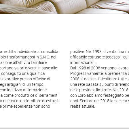
e ditta individuale, si consolida
ella ﬁrma VEKA, un prestigioso e
aolo trasformandosi in S.N.C. nel
i ai primi posti nelle classiﬁche
azione all’attività familiare
internazionali.
ortano valori diversi in base alle
Dal 1998 al 2008 vengono lavorat
o, conseguito una qualifica
Progressivamente la preferenza de
 lavorative presso ofﬁcine di
2008 si decide di destinare tutte 
gli artigiani di un tempo.
una rete basata su punti di rivendi
a con indirizzo automazione
delle provincie limitrofe. Nel 201
ta come produttrice di serramenti
con Loro abbiamo festeggiato per 
a ricerca di un fornitore di estrusi
anni. Sempre nel 2018 la società 
e le prime esperienze non sono
realtà attuale.